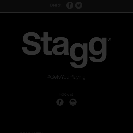
Deel dit:
#GetsYouPlaying
Follow us