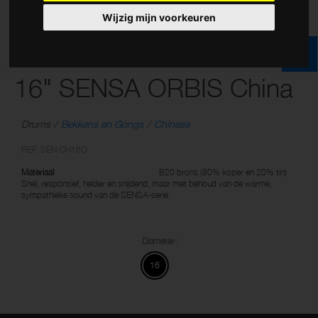
Wijzig mijn voorkeuren
16" SENSA ORBIS China
Drums
Bekkens en Gongs
Chinese
REF: SEN-CH16O
Materiaal
B20 brons (80% koper en 20% tin)
Snel, responsief, helder en snijdend, maar met behoud van de warme,
sympathieke sound van de SENSA-serie
Diameter:
16