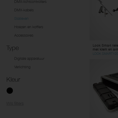
DMX-lichtcontrollers
Ve
Lu
Dynamische Mikrofoons
DMX-kabels
Tw
Elektro-statische condensator
Statieven
Pa
mikrofoons
Hoezen en koffers
Y-
Instrument Microfoons
Accessoires
Li
USBmicrofoons
Mu
Look Smart tele
Toebehoren
Type
met klem en ar
St
LOOK SMART10
Digitale apparatuur
Co
Verlichting
Vi
Ad
Kleur
St
DC
Ac
Wis filters
Co