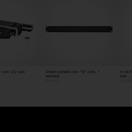
r voor 2U rack
Stalen paneel voor 19" rack, 1
In de h
eenheid
met...
P19-1U
LIS-08