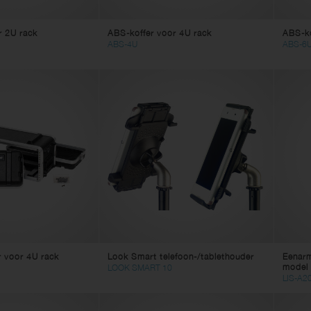
r 2U rack
ABS-koffer voor 4U rack
ABS-ko
ABS-4U
ABS-6
r voor 4U rack
Look Smart telefoon-/tablethouder
Eenarm
model
LOOK SMART 10
LIS-A2