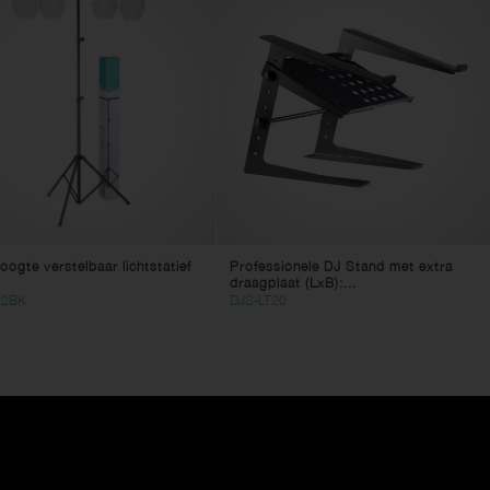
oogte verstelbaar lichtstatief
Professionele DJ Stand met extra
draagplaat (LxB):...
22BK
DJS-LT20