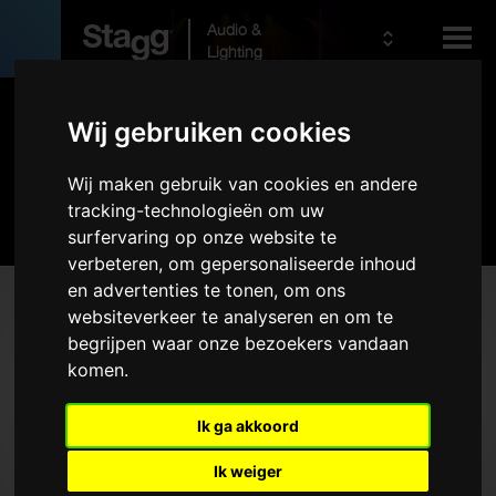
Audio &
Lighting
Producten
Wij gebruiken cookies
Wij maken gebruik van cookies en andere
Kids
Pro Audio
tracking-technologieën om uw
surfervaring op onze website te
verbeteren, om gepersonaliseerde inhoud
en advertenties te tonen, om ons
Producten
websiteverkeer te analyseren en om te
begrijpen waar onze bezoekers vandaan
PA-systemen
komen.
Draadloze systemen
Microfoons
Ik ga akkoord
Hoofdtelefoons
Ik weiger
Koffers voor racksystemen