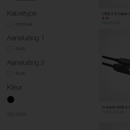
Kabeltype
USB 2.0 kabel 
3 m
NCC3UAUB
computer
Aansluiting 1
RJ45
Aansluiting 2
RJ45
Kleur
N-Serie USB 3.
NCC3U3AU3B
Wis filters