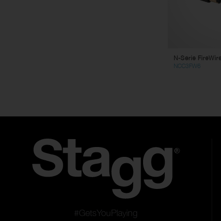
N-Serie FireWir
NCC3FW6
#GetsYouPlaying