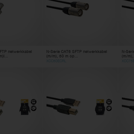
rlichting
idsprekerkabels
inkabels
tchkabels
kabels
jnkabels
lticorekabels
FTP netwerkkabel
N-Serie CAT6 SFTP netwerkkabel
N-Seri
)l...
(m/m), 50 m op...
(m/m),
agebox
XCC50ECRL
XCC75
mputerkabels
deokabels
apterkabels
roomkabels
 voedingskabel
cessoires voor kabels
nnectors