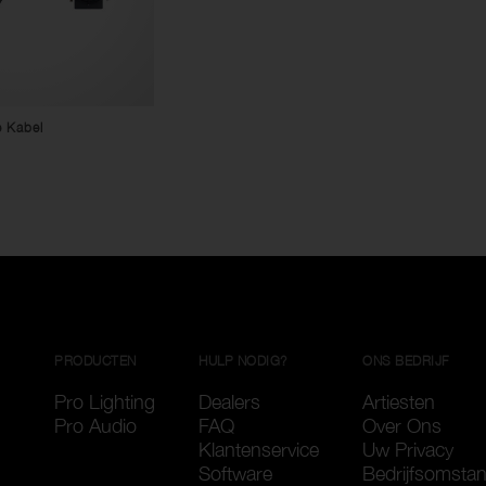
e Kabel
PRODUCTEN
HULP NODIG?
ONS BEDRIJF
Pro Lighting
Dealers
Artiesten
Pro Audio
FAQ
Over Ons
Klantenservice
Uw Privacy
Software
Bedrijfsomsta