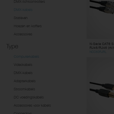
DMX-lichtcontrollers
Ve
Lu
Dynamische Mikrofoons
DMX-kabels
Tw
Elektro-statische condensator
Statieven
Pa
mikrofoons
Hoezen en koffers
Y-
Instrument Microfoons
Accessoires
Li
USBmicrofoons
Mu
N-Serie CAT6 S
Toebehoren
Type
RJ45/RJ45 (m/m
St
NCC50RJRL
Computerkabels
Co
Videokabels
Vi
DMX-kabels
Ad
St
Adapterkabels
DC
Stroomkabels
Ac
DC voedingskabels
Co
Accessoires voor kabels
Connectors