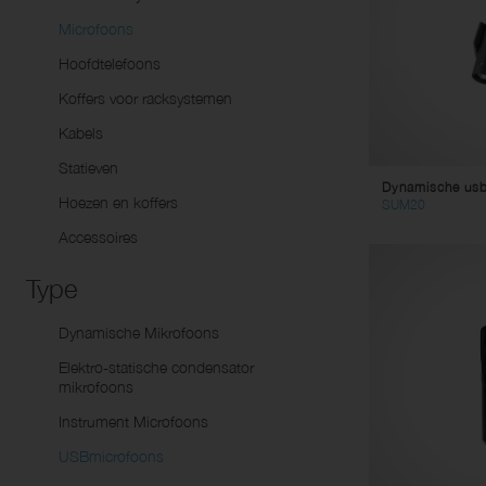
Ve
Lu
Microfoons
Dynamische Mikrofoons
Tw
Hoofdtelefoons
Elektro-statische condensator
Pa
mikrofoons
Koffers voor racksystemen
Y-
Instrument Microfoons
Kabels
Li
USBmicrofoons
Statieven
Mu
Dynamische usb
Toebehoren
Hoezen en koffers
SUM20
St
Accessoires
Co
Vi
Type
Ad
Dynamische Mikrofoons
St
Elektro-statische condensator
DC
mikrofoons
Ac
Instrument Microfoons
Co
USBmicrofoons