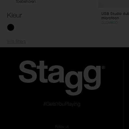
Toebehoren
Kleur
USB Studio dub
microfoon
SUSM60D
Wis filters
#GetsYouPlaying
Follow us