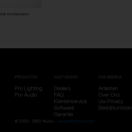
bel condensator
PRODUCTEN
HULP NODIG?
ONS BEDRIJF
Pro Lighting
Dealers
Artiesten
Pro Audio
FAQ
Over Ons
Klantenservice
Uw Privacy
Software
Bedrijfsomsta
Garantie
© 2020 - EMD Music -
www.emdmusic.com