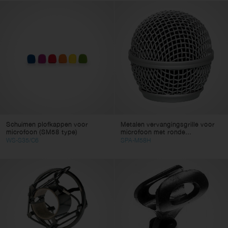
Schuimen plofkappen voor
Metalen vervangingsgrille voor
microfoon (SM58 type)
microfoon met ronde...
WS-S35/C6
SPA-M58H