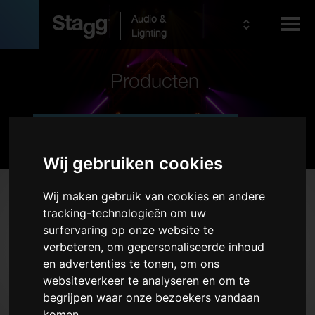
Audio &
Lighting
Producten
Kids
Pro Audio
Wij gebruiken cookies
Producten
Wij maken gebruik van cookies en andere
tracking-technologieën om uw
PA-systemen
surfervaring op onze website te
Draadloze systemen
verbeteren, om gepersonaliseerde inhoud
en advertenties te tonen, om ons
Microfoons
websiteverkeer te analyseren en om te
Hoofdtelefoons
begrijpen waar onze bezoekers vandaan
Koffers voor racksystemen
komen.