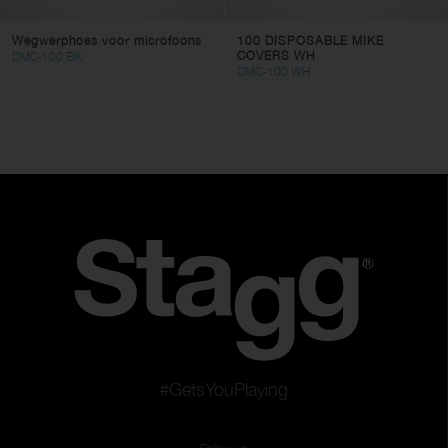
Wegwerphoes voor microfoons
100 DISPOSABLE MIKE
COVERS WH
DMC-100 BK
DMC-100 WH
#GetsYouPlaying