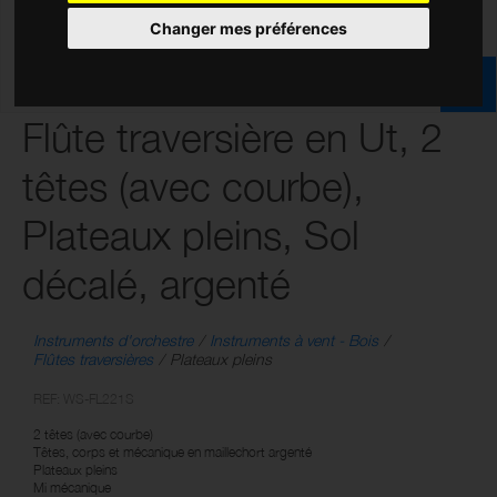
Changer mes préférences
Flûte traversière en Ut, 2
têtes (avec courbe),
Plateaux pleins, Sol
décalé, argenté
Instruments d'orchestre
Instruments à vent - Bois
Flûtes traversières
Plateaux pleins
REF: WS-FL221S
2 têtes (avec courbe)
Têtes, corps et mécanique en maillechort argenté
Plateaux pleins
Mi mécanique