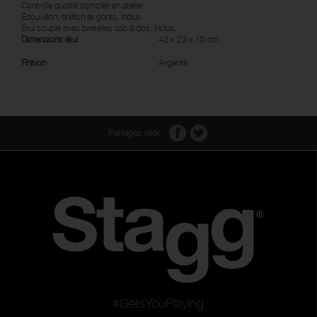
Contrôle qualité complet en atelier
Ecouvillon, chiffon et gants, inclus.
Étui souple avec bretelles sac à dos, inclus.
Dimensions étui
43 x 23 x 10 cm
Finition
Argenté
Partagez ceci:
#GetsYouPlaying