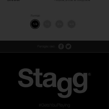
Format:
1/4
1/2
3/4
4/4
Partagez ceci:
#GetsYouPlaying