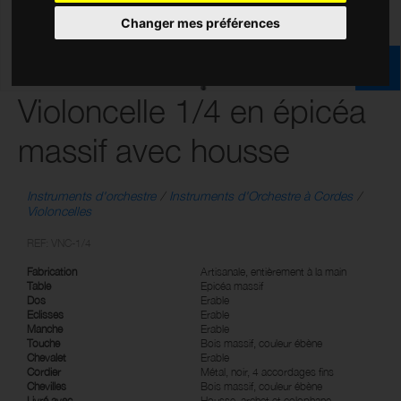
Changer mes préférences
Violoncelle 1/4 en épicéa
massif avec housse
Instruments d'orchestre
Instruments d'Orchestre à Cordes
Violoncelles
REF: VNC-1/4
Fabrication
Artisanale, entièrement à la main
Table
Epicéa massif
Dos
Erable
Eclisses
Erable
Manche
Erable
Touche
Bois massif, couleur ébène
Chevalet
Erable
Cordier
Métal, noir, 4 accordages fins
Chevilles
Bois massif, couleur ébène
Livré avec
Housse, archet et colophane