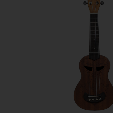
Kazoos
Sifflets