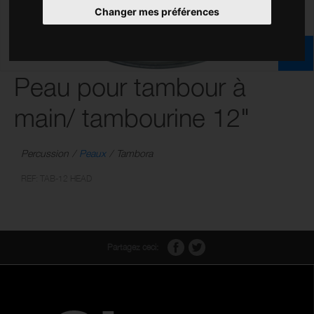
Changer mes préférences
Peau pour tambour à
main/ tambourine 12"
Percussion
Peaux
Tambora
REF: TAB-12 HEAD
Partagez ceci: