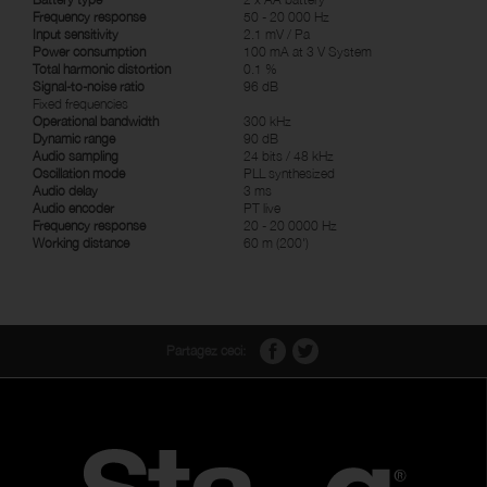
Frequency response
50 - 20 000 Hz
Input sensitivity
2.1 mV / Pa
Power consumption
100 mA at 3 V System
Total harmonic distortion
0.1 %
Signal-to-noise ratio
96 dB
Fixed frequencies
Operational bandwidth
300 kHz
Dynamic range
90 dB
Audio sampling
24 bits / 48 kHz
Oscillation mode
PLL synthesized
Audio delay
3 ms
Audio encoder
PT live
Frequency response
20 - 20 0000 Hz
Working distance
60 m (200')
Partagez ceci: