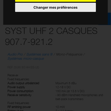
Changer mes préférences
SYST UHF 2 CASQUES
907.7-921.2
Audio Pro
Systèmes sans fil
Mono-Fréquence
Systèmes micro-casque
REF: SUW 50 HH EG US
Receiver
Fixed frequencies
Audio output unbalanced
Maximum 5 dBu
Power supply
12-18 V DC
Power consumption
150 mA (at 13.5 V DC)
Receiver sensitivity
- 90 dBm Handheld microphones and
belt-pack transmitters
Fixed frequencies
RF emitting power
10 mW
Battery type
2 x AA battery