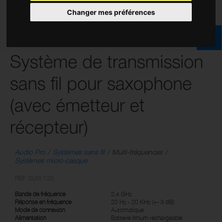
Changer mes préférences
Système de transmission
sans fil pour saxophone
(avec émetteur et
récepteur)
Audio Pro
Systèmes sans fil
Multi-fréquences
Systèmes micro-casque
REF: SUW 12S
Bande de fréquence
2,4 GHz
Réponse en fréquence
20 Hz - 20 KHz (+- 3 dB)
Mode de connexion
Automatique
Alimentation
Batterie lithium rechargeable