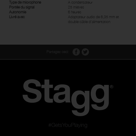
Type de microphone
A condensateur
Portée du signal
25 mètres
Autonomie
6 heures
Livré avec
Adaptateur audio de 6,35 mm et
double câble d'alimentation
Partagez ceci:
#GetsYouPlaying