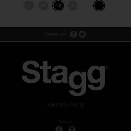
3
60
1.5
6
Partagez ceci:
#GetsYouPlaying
Follow us