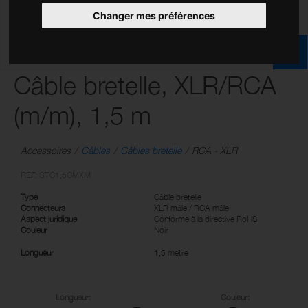
Changer mes préférences
Câble bretelle, XLR/RCA
(m/m), 1,5 m
Accessoires
Câbles
Câbles bretelle
RCA - XLR
REF: STC1,5CMXM
Type
Câble bretelle
Connecteurs
XLR mâle / RCA mâle
Aspect juridique
Conforme à la directive RoHS
Couleur
Noir
Longueur
1,5 mètre
Longueur:
Couleur: