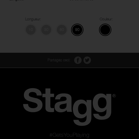
Longueur:
Couleur:
10
30
60
90
Partagez ceci:
#GetsYouPlaying