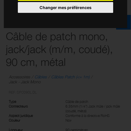
Changer mes préférences
Câble de patch mono,
jack/jack (m/m, coudé),
90 cm, métal
Accessoires
Câbles
Câbles Patch (<= 1m)
Jack - Jack Mono
REF: SPC090L DL
Type
Câble de patch
Connecteurs
6.35mm (1/4") Jack mâle / jack mâle
(coudé, métal)
Aspect juridique
Conforme à la directive RoHS
Couleur
Noir
Longueur
90 centimètres