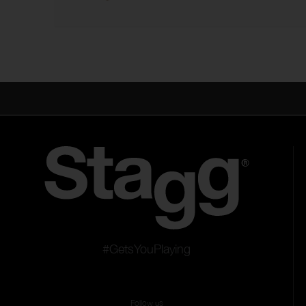
#GetsYouPlaying
Follow us