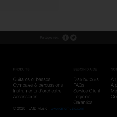
Partagez ceci:
PRODUITS
BESOIN D'AIDE
NOT
Guitares et basses
Distributeurs
Art
Cymbales & percussions
FAQs
A 
Instruments d'orchestre
Service Client
Me
Accessoires
Logiciels
Con
Garanties
© 2020 - EMD Music -
www.emdmusic.com