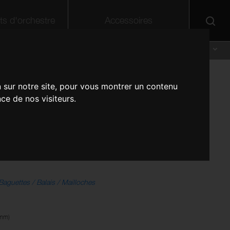
ts d'orchestre
Accessoires
DISTRIBUTEURS
A PROPOS DE STAGG
SUPPORT
FR
DE
n sur notre site, pour vous montrer un contenu
 en érable p.
EN
ce de nos visiteurs.
NL
de parade ou
tre, modèle moyen,
Baguettes / Balais / Mailloches
 mm)
Jack mâle stereo professionel 1/4" - 2
Guitare classique électro-acoustique
Manche en bois avec 2 paires de
PEL VELOURS BR PB45/ANTI-FEU