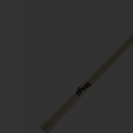
Kazoos
Sifflets