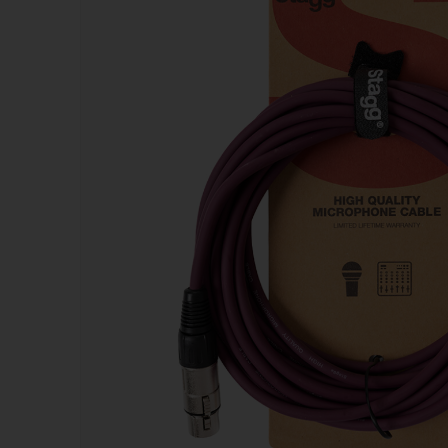
Kazoos
Sifflets