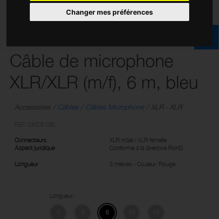
Changer mes préférences
Câble de microphone
XLR/XLR (m/f), 6 m, bleu
Accessoires
Câbles
Câbles Microphone
XLR - XLR
REF: SMC6 CBL
Connecteurs
XLR mâle / XLR femelle
Aspect juridique
Conforme à la directive RoHS
Longueur
3 mètres - Couleur: Rouge
Longueur:
1
3
6
10
15