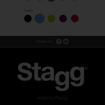
Couleur:
Partagez ceci:
#GetsYouPlaying