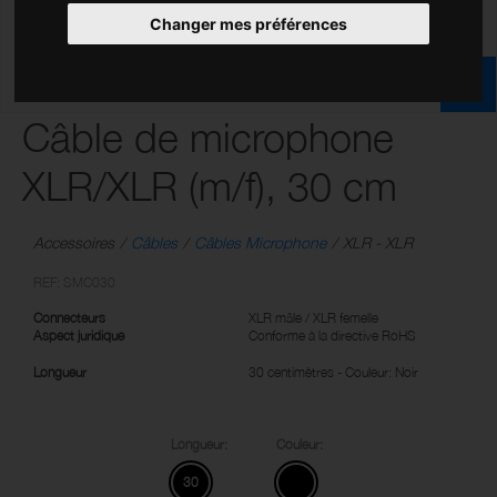
Changer mes préférences
Câble de microphone
XLR/XLR (m/f), 30 cm
Accessoires
Câbles
Câbles Microphone
XLR - XLR
REF: SMC030
Connecteurs
XLR mâle / XLR femelle
Aspect juridique
Conforme à la directive RoHS
Longueur
30 centimètres - Couleur: Noir
Longueur:
Couleur:
30