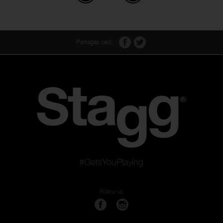
Partagez ceci:
#GetsYouPlaying
Follow us