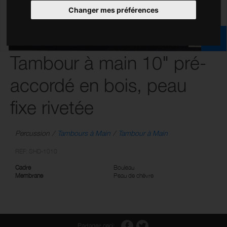
Changer mes préférences
Tambour à main 10" pré-
accordé en bois, peau
fixe rivetée
Percussion
Tambours à Main
Tambour à Main
REF: SHD-1010
Cadre
Bouleau
Membrane
Peau de chèvre
Partagez ceci: