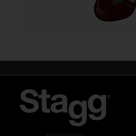
#GetsYouPlaying