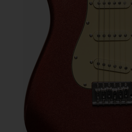
Kazoos
Sifflets