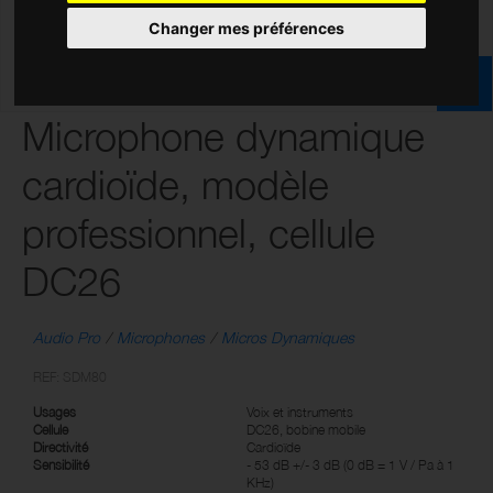
Changer mes préférences
Microphone dynamique
cardioïde, modèle
professionnel, cellule
DC26
Audio Pro
Microphones
Micros Dynamiques
REF: SDM80
Usages
Voix et instruments
Cellule
DC26, bobine mobile
Directivité
Cardioïde
Sensibilité
- 53 dB +/- 3 dB (0 dB = 1 V / Pa à 1
KHz)