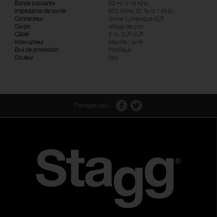
Bande passante
60 Hz à 15 KHz
Impédance de sortie
600 ohms 30 % (à 1 KHz)
Connecteur
Sortie symétrique XLR
Corps
Alliage de zinc
Câble
5 m, XLR-XLR
Interrupteur
Marche / arrêt
Etui de protection
Plastique
Couleur
Noir
Partagez ceci: