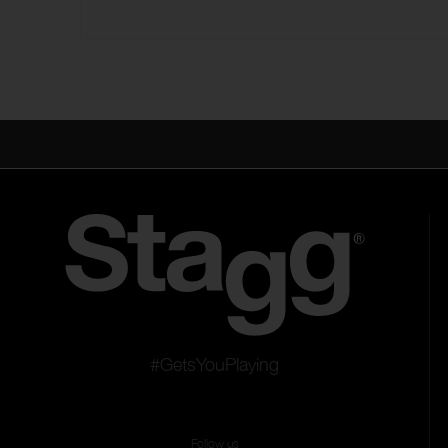
#GetsYouPlaying
Follow us