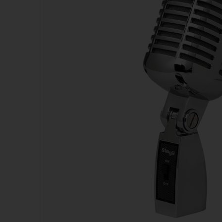
Kazoos
Sifflets