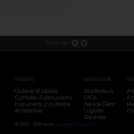
Partagez ceci:
PRODUITS
BESOIN D'AIDE
NOT
Guitares et basses
Distributeurs
Art
Cymbales & percussions
FAQs
A 
Instruments d'orchestre
Service Client
Me
Accessoires
Logiciels
Con
Garanties
© 2020 - EMD Music -
www.emdmusic.com