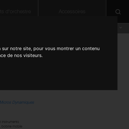
ts d'orchestre
Accessoires
DISTRIBUTEURS
A PROPOS DE STAGG
SUPPORT
FR
DE
n sur notre site, pour vous montrer un contenu
ne dynamique
EN
ce de nos visiteurs.
NL
de style vintage,
ofessionnel, cellule
Micros Dynamiques
t instruments
 bobine mobile
Fîches RCA fem - 2 pcs
Guitare classique électro-acoustique
Manche en bois avec 2 paires de
Housse pour clarinette, noir