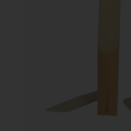
Kazoos
Sifflets