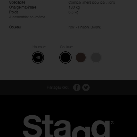
Spécificité
Compartiment pour partitions
Charge maximale
180 kg
Poids
6,5 kg
A assembler soi-même
Couleur
Noir - Finition: Brillant
Hauteur:
Couleur:
48
Partagez ceci: