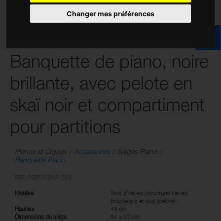
Changer mes préférences
Banquette de piano, noire
brillante, avec pelote en
skaï noir et compartiment
pour partitions
Pianos et Orgues
Accessoires
Sièges Piano
Banquette Piano
REF: PBF23 BKP SBK
Matière
Bois d'hévéa (structure) Hevea
brasiliensis et skaï (pelote)
Hauteur
48 cm
Dimensions du siège
54 x 32 cm