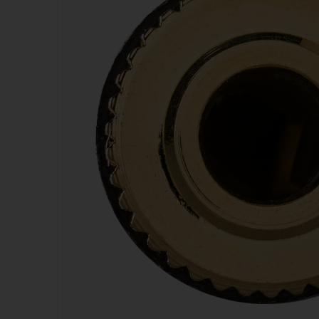
Kazoos
Sifflets