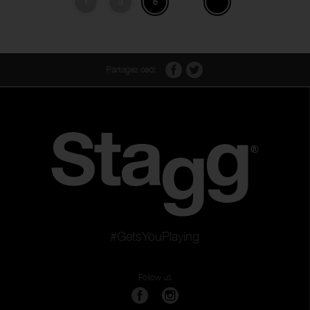
1
3
6
Partagez ceci:
#GetsYouPlaying
Follow us