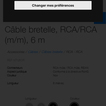
Changer mes préférences
Câble bretelle, RCA/RCA
(m/m), 6 m
Accessoires
Câbles
Câbles bretelle
RCA - RCA
REF: NTC6CR
Connecteurs
RCA mâle / RCA mâle, REAN
Aspect juridique
Conforme à la directive RoHS
Couleur
Noir
Longueur
6 mètres
Longueur:
Couleur: