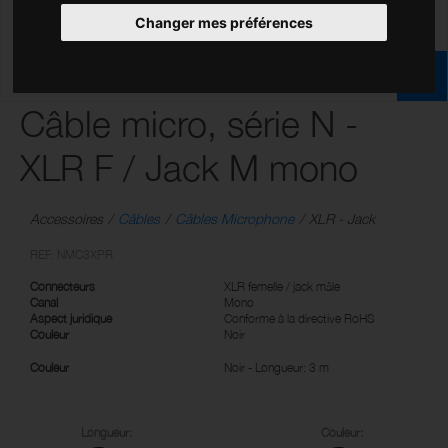
Changer mes préférences
Câble micro, série N -
XLR F / Jack M mono
Accessoires
Câbles
Câbles Microphone
XLR - Jack
REF: NMC3XPR
Connecteurs
XLR femelle / jack mâle
Canal
Mono
Aspect juridique
Conforme à la directive RoHS
Couleur
Noir
Couleur
Noir - Longueur: 3 m
Longueur:
Couleur: