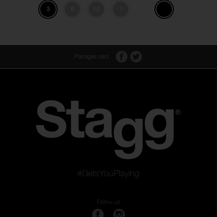
3
6
10
1
Partagez ceci:
#GetsYouPlaying
Follow us