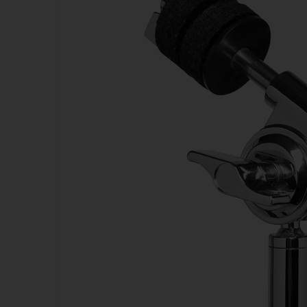
Kazoos
Sifflets