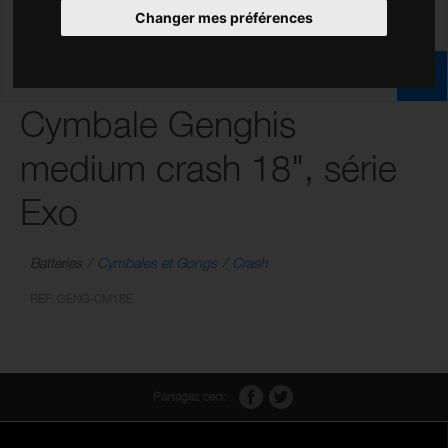
Changer mes préférences
Cymbale Genghis
medium crash 18", série
Exo
Batteries
Cymbales et Gongs
Crash
REF: GENG-CM18E
Partagez ceci: