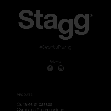
#GetsYouPlaying
Follow us
PRODUITS
Guitares et basses
Cymbales & percussions