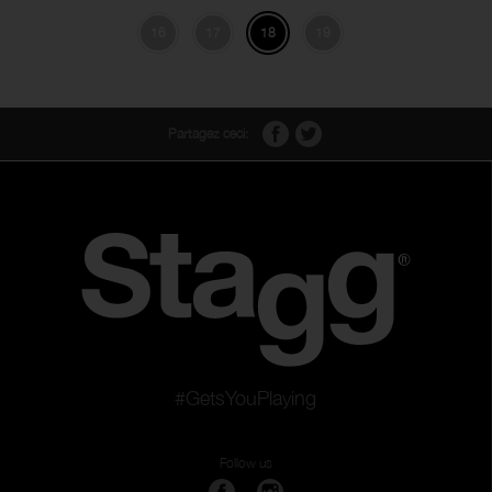
16
17
18
19
Partagez ceci:
#GetsYouPlaying
Follow us