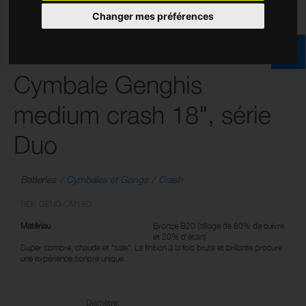
Changer mes préférences
Cymbale Genghis
medium crash 18", série
Duo
Batteries
Cymbales et Gongs
Crash
REF: GENG-CM18D
Matériau
Bronze B20 (alliage de 80% de cuivre
et 20% d'étain)
Super sombre, chaude et "sale". La finition à la fois brute et brillante procure
une expérience sonore unique.
Diamètre: