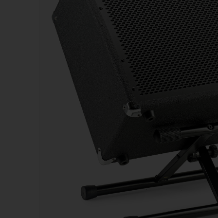
Kazoos
Sifflets