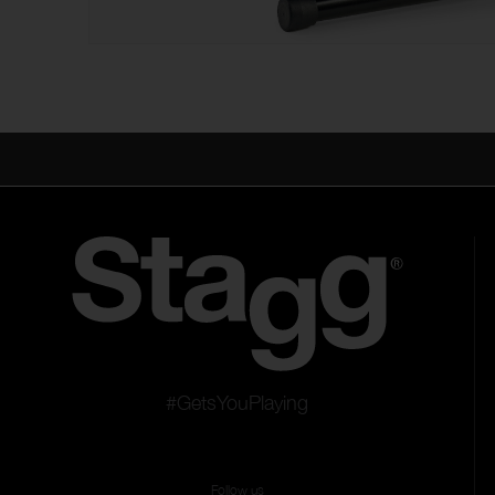
#GetsYouPlaying
Follow us