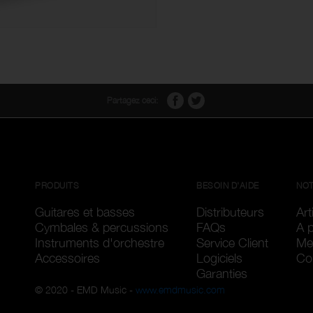
Partagez ceci:
PRODUITS
BESOIN D'AIDE
NOT
Guitares et basses
Distributeurs
Art
Cymbales & percussions
FAQs
A 
Instruments d'orchestre
Service Client
Me
Accessoires
Logiciels
Con
Garanties
© 2020 - EMD Music -
www.emdmusic.com