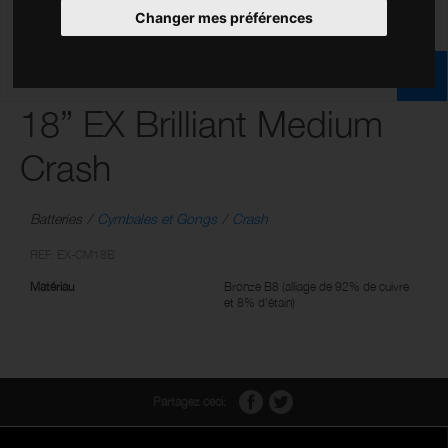
Changer mes préférences
18” EX Brilliant Medium
Crash
Batteries
Cymbales et Gongs
Crash
REF: EX-CM18B
Matériau
Bronze B8 (alliage de 92% de cuivre
et 8% d'étain)
Partagez ceci: