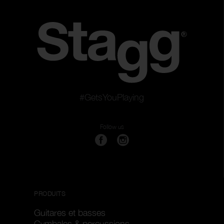
#GetsYouPlaying
Follow us
PRODUITS
Guitares et basses
Cymbales & percussions