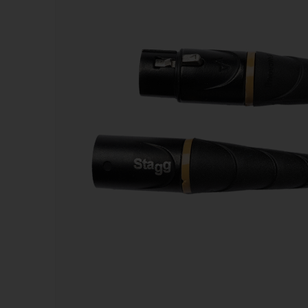
Kazoos
Sifflets