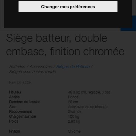
Changer mes préférences
Siège batteur, double
embase, finition chromée
Batteries
Accessoires
Sièges de Batterie
Sièges avec assise ronde
REF: DT-32CR
Hauteur
48 à 62 cm, réglable, 5 pas
Assise
Ronde
Diamètre de l'assise
28 cm
Axe
Acier avec vis de blocage
Recouvrement
Skaï noir
Charge maximale
100 kg
Poids
2,95 kg
Finition
Chrome