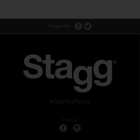
Partagez ceci:
#GetsYouPlaying
Follow us