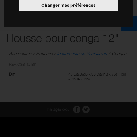
Changer mes préférences
Housse pour conga 12"
Accessoires
Housses
Instruments de Percussion
Congas
REF: CGB-12 BK
Dim
43(Dia.Sup.) x 30(Dia.Inf.) x 75(H) cm
- Couleur: Noir
Partagez ceci: