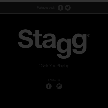
Partagez ceci:
#GetsYouPlaying
Follow us