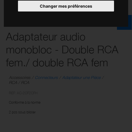
Changer mes préférences
Adaptateur audio
monobloc - Double RCA
fem./ double RCA fem
Accessoires
Connecteurs
Adaptateur une Pièce
RCA / RCA
REF: AC-2CF2CFH
Conforme à la norme
2 pcs sous blister