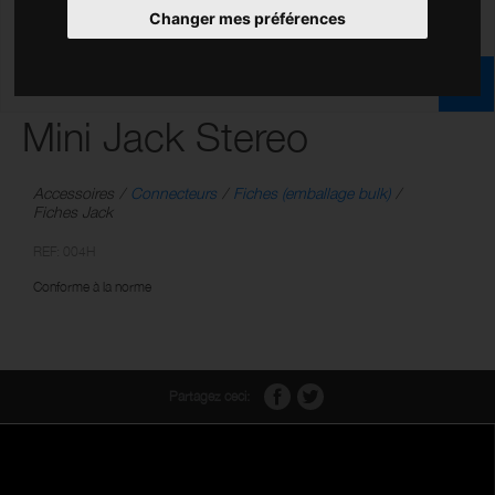
Changer mes préférences
Mini Jack Stereo
Accessoires
Connecteurs
Fiches (emballage bulk)
Fiches Jack
REF: 004H
Conforme à la norme
Partagez ceci: