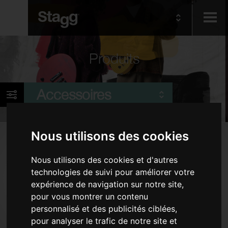
Kids
Produits
Audio &
Accessoires
Lighting
Nous utilisons des cookies
Produits
Câbles
Nous utilisons des cookies et d'autres
technologies de suivi pour améliorer votre
Banquettes et tabourets de piano
expérience de navigation sur notre site,
Accordeurs et métronomes
pour vous montrer un contenu
Accessoires de clavier
personnalisé et des publicités ciblées,
pour analyser le trafic de notre site et
Stands