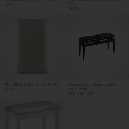
FEU
VBK/UK
VBR/UK
PEL VELOUR BLANC /ANTI-FEU
Banquette de piano double, noir,
verni, avec...
VWH/UK
PB245 BKP VBK