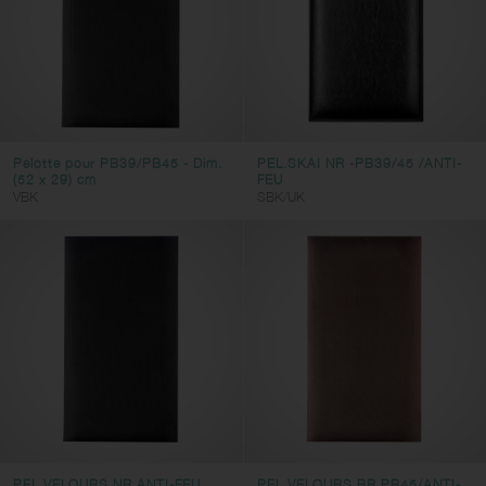
Pelotte pour PB39/PB45 - Dim.
PEL.SKAI NR -PB39/45 /ANTI-
(52 x 29) cm
FEU
VBK
SBK/UK
PEL.VELOURS NR ANTI-FEU
PEL VELOURS BR PB45/ANTI-