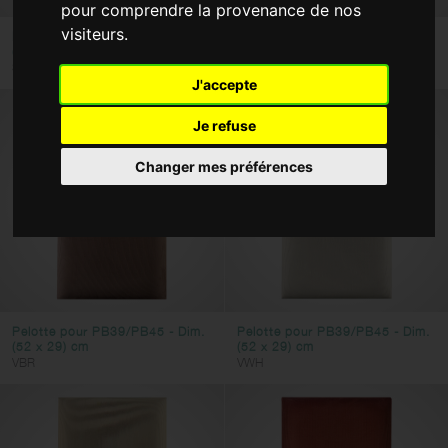
pour comprendre la provenance de nos
Housses et étuis
visiteurs.
Pelote pour PB39/PB45 - Dim.
Pelote pour PB39/PB45 - Dim.
(52 x 29) cm
(52 x 29) cm
Cordes
SBK
SWH
J'accepte
Adaptateurs secteur
Je refuse
Type
Changer mes préférences
Tabourets de piano
Banquettes de piano
Banquettes de piano doubles
Pelotes et coussins
Couleur
Pelotte pour PB39/PB45 - Dim.
Pelotte pour PB39/PB45 - Dim.
(52 x 29) cm
(52 x 29) cm
VBR
VWH
Réinitialister les filtres
Appliquer les filtres