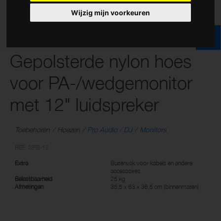
Wijzig mijn voorkeuren
Gepolsterde nylon hoes
voor PA-/wedgemonitor
met 12" luidspreker
Toebehoren
Hoezen
Pro Audio / DJ
Monitors
REF: SPB-12
Extra
Buitenvak voor kabels en andere
accessoires
Belastbaarheid
25 kg
Afmetingen
35,5 x 63 x 36,5 cm (binnenmaten)