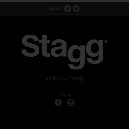
Deel dit:
#GetsYouPlaying
Follow us