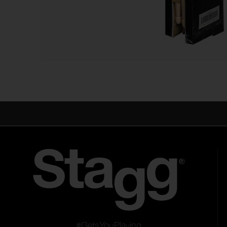
#GetsYouPlaying