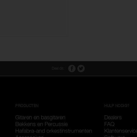
Deel dit:
PRODUCTEN
HULP NODIG?
Gitaren en basgitaren
Dealers
Bekkens en Percussie
FAQ
Hafabra-and orkestinstrumenten
Klantenservic