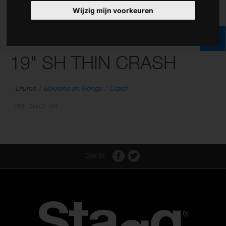
Wijzig mijn voorkeuren
19" SH THIN CRASH
Drums
Bekkens en Gongs
Crash
REF: SH-CT19R
Deel dit: