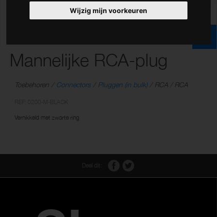
Wijzig mijn voorkeuren
Mannelijke RCA-plug
Toebehoren
Connectors
Pluggen (in bulk)
RCA / RCA
REF: 0200-M-BLACK
Vernikkeld met zwarte ring
Deel dit: