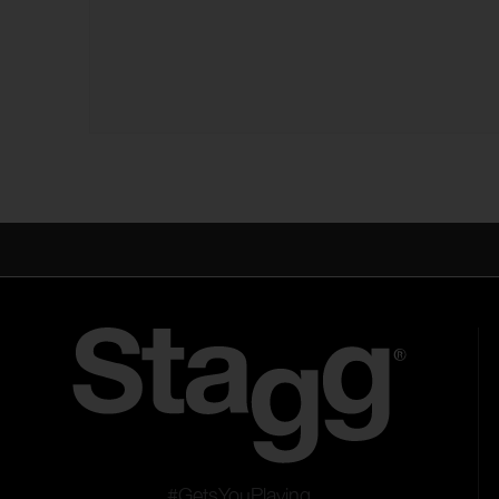
#GetsYouPlaying