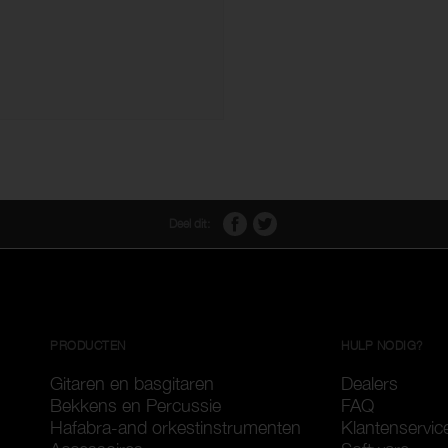
Deel dit:
PRODUCTEN
HULP NODIG?
Gitaren en basgitaren
Dealers
Bekkens en Percussie
FAQ
Hafabra-and orkestinstrumenten
Klantenservic