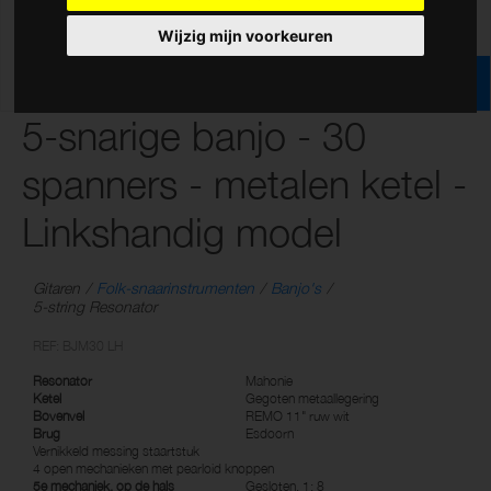
Wijzig mijn voorkeuren
5-snarige banjo - 30
spanners - metalen ketel -
Linkshandig model
Gitaren
Folk-snaarinstrumenten
Banjo's
5-string Resonator
REF: BJM30 LH
Resonator
Mahonie
Ketel
Gegoten metaallegering
Bovenvel
REMO 11" ruw wit
Brug
Esdoorn
Vernikkeld messing staartstuk
4 open mechanieken met pearloid knoppen
5e mechaniek, op de hals
Gesloten, 1: 8