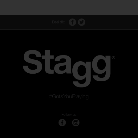
Deel dit:
#GetsYouPlaying
Follow us