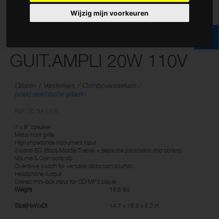
Wijzig mijn voorkeuren
GUIT.AMPLI 20W 110V
Gitaren
Versterkers
Comboversterkers
(voor) elektrische gitaren
REF: 20 GA USA
1 x 8" speaker
Metal front grille
High impedance instrument input
3-band EQ (Bass/Middle/Treble) + separate parametric mid control
Volume & Gain controls
Overdrive switch for versatile distortion sounds
Headphone output
Stereo mini-jack input for CD/MP3 player
Weight
19.6 lbs
Size(HxWxD)
14.7 x 16.3 x 8.2 in