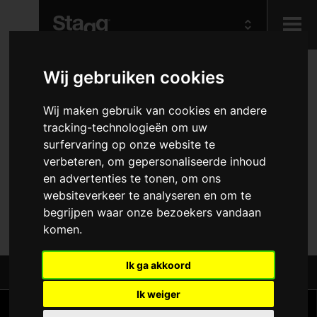
Kids
Wij gebruiken cookies
10PCxSOPRANO SAX
REEDS 1,5
Wij maken gebruik van cookies en andere
Audio &
tracking-technologieën om uw
Lighting
surfervaring op onze website te
Hafabra-and orkestinstrumenten
verbeteren, om gepersonaliseerde inhoud
Accessoires voor blaasinstrumenten
Rieten
Sopraansaxofoons
en advertenties te tonen, om ons
websiteverkeer te analyseren en om te
REF: RD-SS 1,5
begrijpen waar onze bezoekers vandaan
komen.
Ik ga akkoord
Deel dit:
Ik weiger