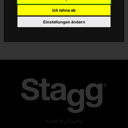
Zubehör
Ich lehne ab
Typ
Einstellungen ändern
Ständer
Saiten
Plektren
Stimmgeräte und Metronome
Slides und Kapodaster
Gürtel
Fussbank
Hocker
Saitenkurbel
Bodeneffekte
#GetsYouPlaying
Instrumenten-Kabel