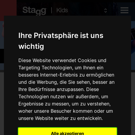
Kids
Produkte
Ihre Privatsphäre ist uns
wichtig
Audio &
Gitarren und Bassgitarren
Lighting
Diese Website verwendet Cookies und
Targeting Technologien, um Ihnen ein
besseres Internet-Erlebnis zu ermöglichen
Produkte
und die Werbung, die Sie sehen, besser an
Kein Produkt entspricht Ihren Filtern
Ihre Bedürfnisse anzupassen. Diese
E-Gitarren
Technologien nutzen wir außerdem, um
Ergebnisse zu messen, um zu verstehen,
Akustikgitarren
woher unsere Besucher kommen oder um
Folk-Instrumente
unsere Website weiter zu entwickeln.
Taschen und Cases
Verstärker
Alle akzeptieren