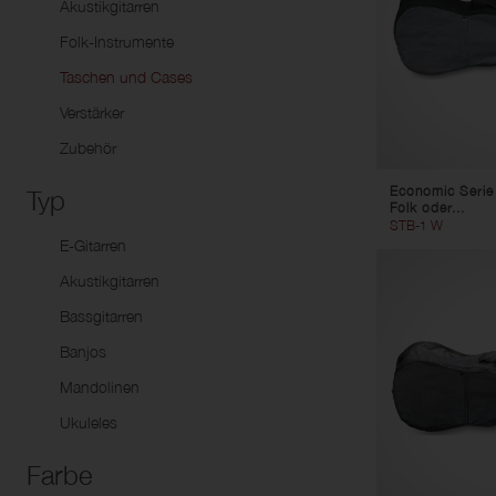
Akustikgitarren
Package
Flügelhörner
Uk
Folk-Instrumente
Bariton-Hörner
Taschen und Cases
Euphonien
Verstärker
Tubas
Zubehör
Marching-Blasinstrumente
Signal-Instrumente
Economic Serie 
Typ
Folk oder...
STB-1 W
E-Gitarren
Akustikgitarren
Bassgitarren
Banjos
Mandolinen
Ukuleles
Farbe