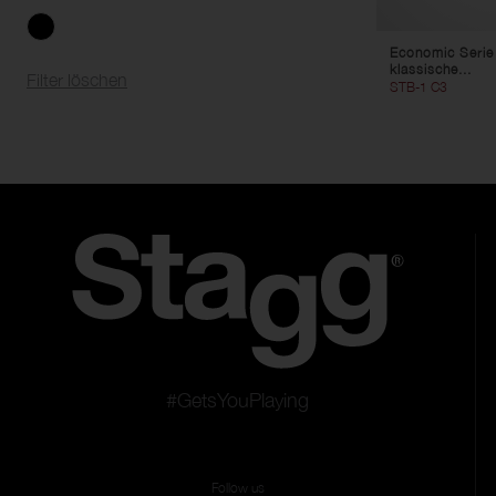
Economic Serie 
klassische...
Filter löschen
STB-1 C3
#GetsYouPlaying
Follow us