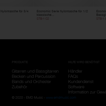
Nylontasche für 3/4
Economic Serie Nylontasche für 1/2
Econom
klassische...
Bassgi
STB-1 C2
STB-1 
PRODUKTE
HILFE WIRD BENÖTIGT
Gitarren und Bassgitarren
Händler
Becken und Percussion
FAQs
Bands und Orchester
Kundendienst
Zubehör
Software
Information zur Gew
© 2020 - EMD Music -
www.emdmusic.com