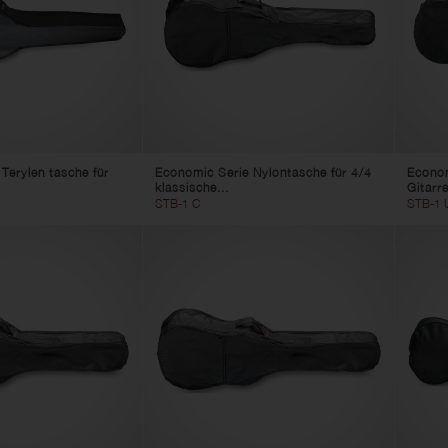
uleles
Fussbank
Hocker
Saitenkurbel
Bodeneffekte
Instrumenten-Kabel
Ersatzteile
Terylen tasche für
Economic Serie Nylontasche für 4/4
Econom
klassische...
Gitarr
STB-1 C
STB-1 