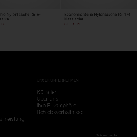
ic Nylontasche für E-
Economic Serie Nylontasche für 1/4
tarre
klassische...
UB
STB-1 C1
UNSER UNTERNEHMEN
Künstler
Über uns
Ihre Privatsphäre
Betriebsverhältnisse
ährleistung