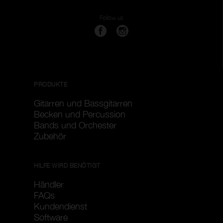
Genghis
Follow us
Größe
1
40
Filter löschen
Filter anwenden
PRODUKTE
Gitarren und Bassgitarren
Becken und Percussion
Bands und Orchester
Zubehör
HILFE WIRD BENÖTIGT
Händler
FAQs
Kundendienst
Software