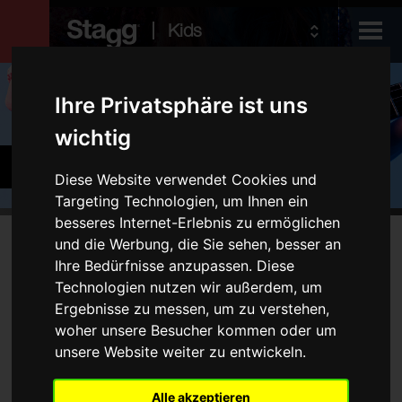
Kids
Produkte
Ihre Privatsphäre ist uns
wichtig
Audio &
Becken und Percussion
Lighting
Diese Website verwendet Cookies und
Targeting Technologien, um Ihnen ein
besseres Internet-Erlebnis zu ermöglichen
Produkte
und die Werbung, die Sie sehen, besser an
Kein Produkt entspricht Ihren Filtern
Ihre Bedürfnisse anzupassen. Diese
Schlagzeug
Technologien nutzen wir außerdem, um
Ergebnisse zu messen, um zu verstehen,
Becken
woher unsere Besucher kommen oder um
Percussion
unsere Website weiter zu entwickeln.
Typ
Alle akzeptieren