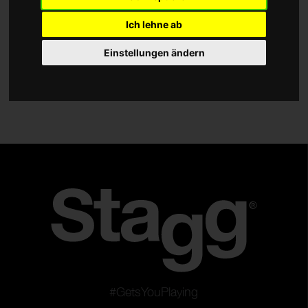
Kuhglocken
Ich lehne ab
Splash
Einstellungen ändern
Crash
Ride
China
Gongs
Hi-Hats
Becken-Sets
Serie
DH
SH
Sensa
Traditional
#GetsYouPlaying