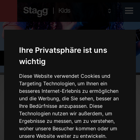
Kids
Produkte
Ihre Privatsphäre ist uns
Audio &
Bands und Orchester
Lighting
wichtig
Diese Website verwendet Cookies und
Targeting Technologien, um Ihnen ein
Produkte
besseres Internet-Erlebnis zu ermöglichen
Holzblasinstrumente
und die Werbung, die Sie sehen, besser an
Ihre Bedürfnisse anzupassen. Diese
Blechblasinstrumente
Technologien nutzen wir außerdem, um
Diverse Blasinstrumente
Ergebnisse zu messen, um zu verstehen,
Saiteninstrumente
woher unsere Besucher kommen oder um
unsere Website weiter zu entwickeln.
Zubehör